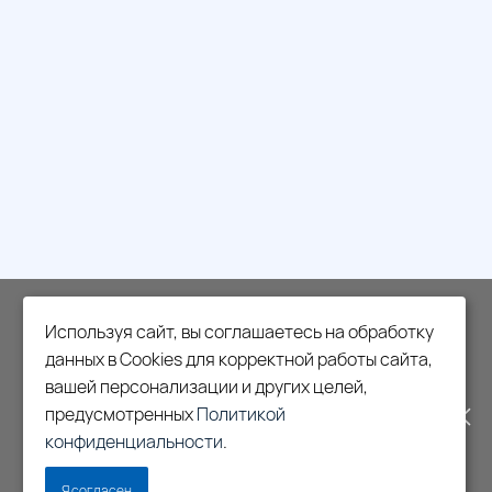
МЫ ПЕРЕЕЗЖАЕМ! С 21 ИЮЛЯ
Используя сайт, вы соглашаетесь на обработку
МАГАЗИН БУДЕТ РАБОТАТЬ
данных в Cookies для корректной работы сайта,
вашей персонализации и других целей,
ПО НОВОМУ АДРЕСУ.
предусмотренных
Политикой
конфиденциальности
.
ПОДРОБНАЯ ИНФОРМАЦИЯ
Я согласен